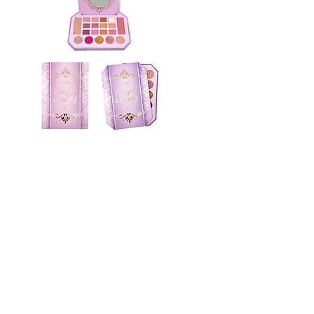
FK9702N
Vista rápida