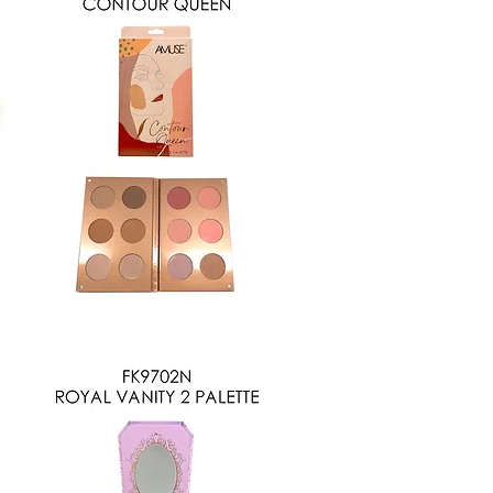
KL246
Vista rápida