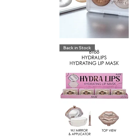
KL280
B
Vista rápida
Back in Stock