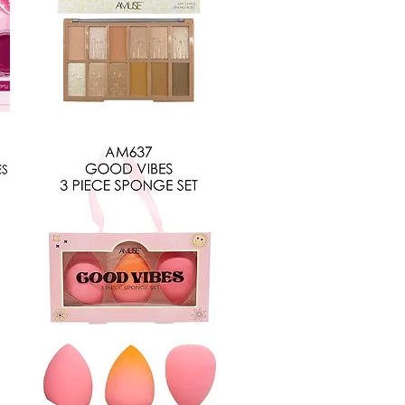
KL321
Vista rápida