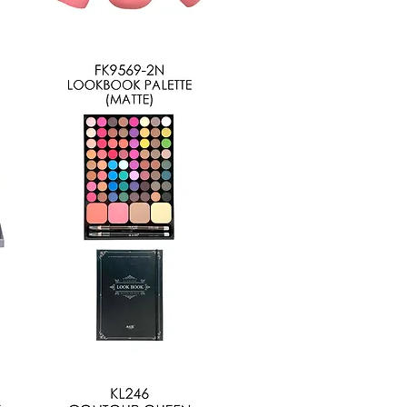
AM637
Vista rápida
FK9569-
2N
Vista rápida