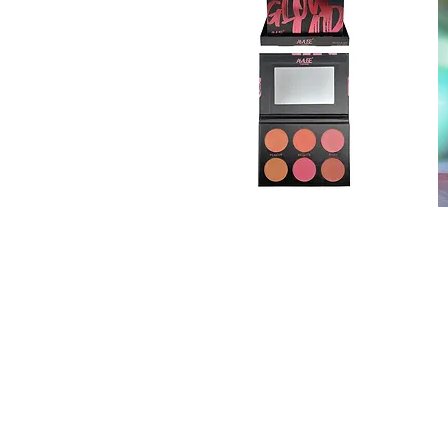
BL3099
F
Vista rápida