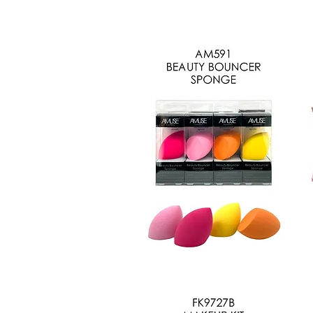
BT88
A
Vista rápida
AM591-
F
N
Vista rápida