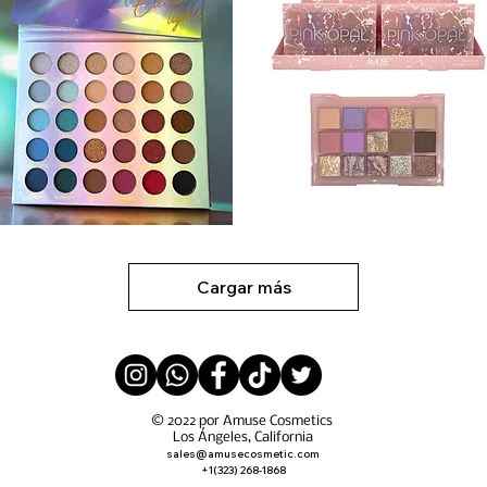
K9712
FK9740
Vista rápida
Vista rápida
Cargar más
© 2022 por Amuse Cosmetics
Los Ángeles, California
sales@amusecosmetic.com
+1(323) 268-1868