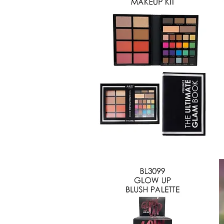
FK9727-
FK
B
A
Vista rápida