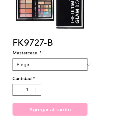
FK9727-B
Mastercase
*
Cantidad
*
Agregar al carrito
Ultimate Glam Book Makeup
Kit