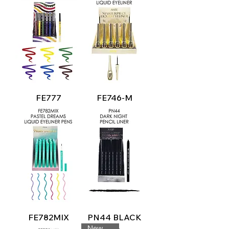
FE777
FE746-M
FE782MIX
PN44 BLACK
New Look