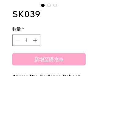
SK039
數量
*
新增至購物車
Amuse Pro Radiance Reboot
Retinol Serum
1dz per display
12dz per mastercase