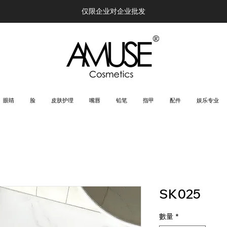
仅限企业对企业批发
眼睛
脸
皮肤护理
嘴唇
铅笔
指甲
配件
娱乐专业
SK025
數量
*