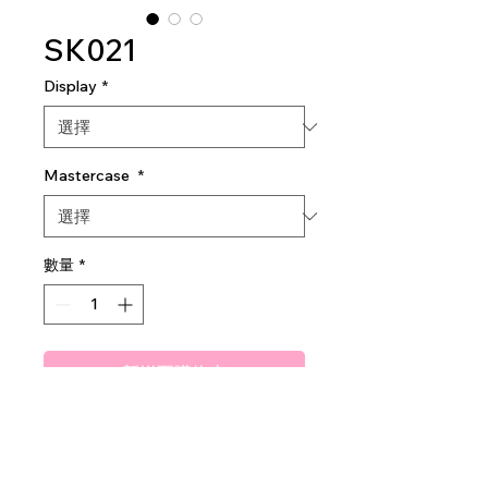
SK021
Display
*
Mastercase
*
數量
*
新增至購物車
Amuse Peach Facial Cleanser
1dz per display
12 dz per master case