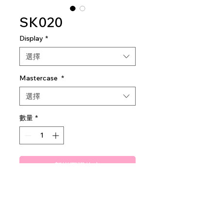
SK020
Display
*
選擇
Mastercase
*
選擇
數量
*
新增至購物車
Amuse Rose Cleansing Water
1 dz per display
8 dz per mastercase