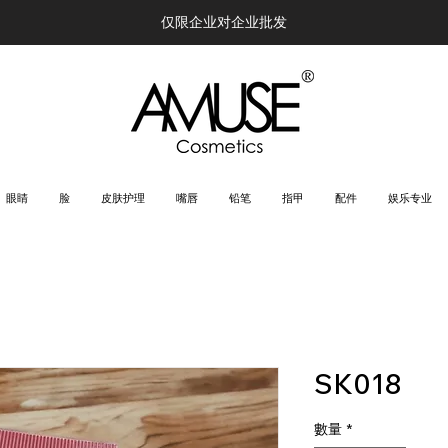
仅限企业对企业批发
眼睛
脸
皮肤护理
嘴唇
铅笔
指甲
配件
娱乐专业
SK018
數量
*