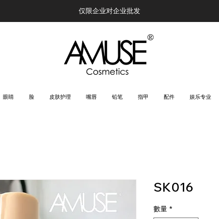
仅限企业对企业批发
眼睛
脸
皮肤护理
嘴唇
铅笔
指甲
配件
娱乐专业
SK016
數量
*