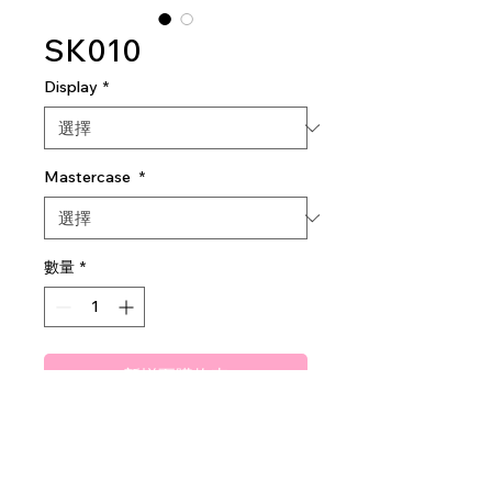
SK010
Display
*
Mastercase
*
數量
*
新增至購物車
Vitamin-C Face Serum
12 pieces per display
12 dozen per mastercase