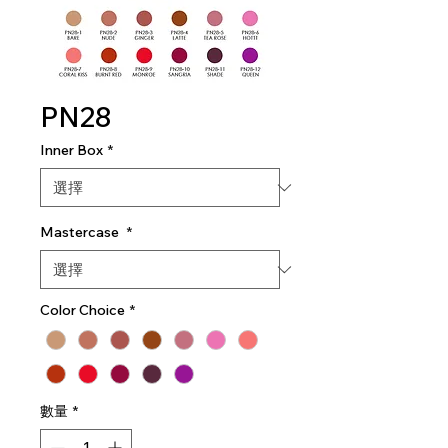
PN28
Inner Box
*
Mastercase
*
Color Choice
*
數量
*