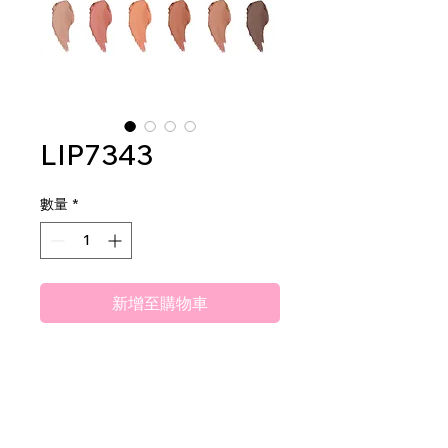
LIP7343
數量
*
新增至購物車
Amuse Enchanted Heart Matte
Lipstick
2dz per display
40dz per master case