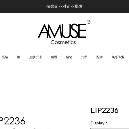
仅限企业对企业批发
眼睛
脸
皮肤护理
嘴唇
铅笔
指甲
配件
娱乐专业
LIP2236
Display
*