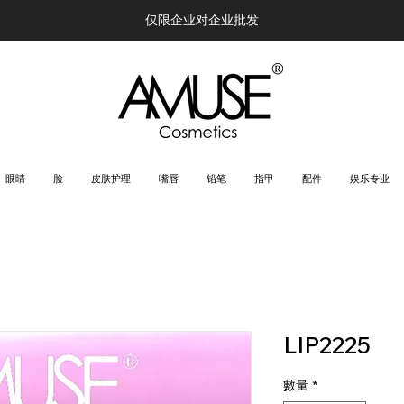
仅限企业对企业批发
眼睛
脸
皮肤护理
嘴唇
铅笔
指甲
配件
娱乐专业
LIP2225
數量
*