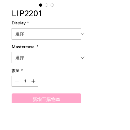
LIP2201
Display
*
Mastercase
*
數量
*
新增至購物車
Amuse Hawt Talker Matte
Liquid Lipstick
2dz per display