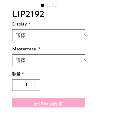
LIP2192
Display
*
Mastercase
*
數量
*
新增至購物車
Amuse Bouquet Matte Liquid
Lipstick
2dz per display