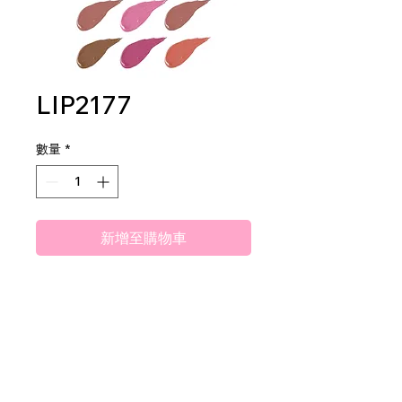
LIP2177
數量
*
新增至購物車
Amuse Mosaic Matte Liquid
Lipstick
2 dz per display
40 dz per mastercase