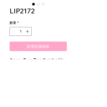
LIP2172
數量
*
新增至購物車
Amuse Rose Transforming Lip
Oil
2 dz per display
40 dz per master case