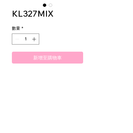
KL327MIX
數量
*
新增至購物車
Amuse Angel Baby Highlighter
2dz per display
24dz per mastercase
© 2022 Amuse Cosmetics&nbsp; 版权所有