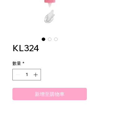
KL324
數量
*
新增至購物車
Amuse Professional Blur Boss
Smoothing Primer
2dz per display
24dz per mastercase