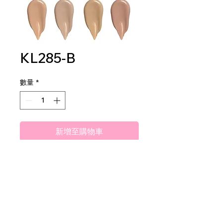
KL285-B
數量
*
新增至購物車
Amuse My Power Foundation
2DZ PER DISPLAY
12 DZ PER MASTER CASE