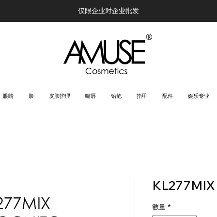
仅限企业对企业批发
眼睛
脸
皮肤护理
嘴唇
铅笔
指甲
配件
娱乐专业
KL277MIX
數量
*