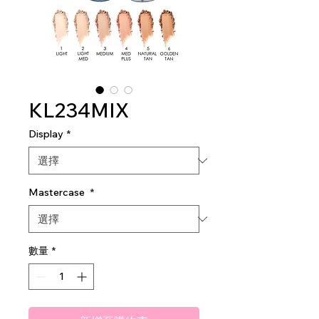
KL234MIX
Display
*
Mastercase
*
數量
*