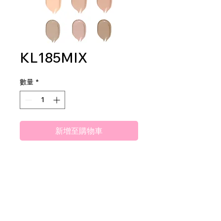
KL185MIX
數量
*
新增至購物車
FULL COVERAGE
CONCEALER
2DZ/DISPLAY
40DZ/MASTER CASE