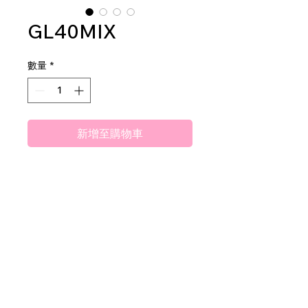
GL40MIX
數量
*
新增至購物車
Amuse Glisten Glitter
2dz per display
24dz per mastercase
© 2022 Amuse Cosmetics&nbsp; 版权所有