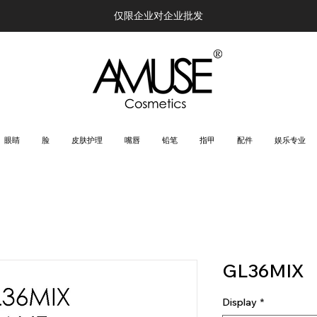
仅限企业对企业批发
眼睛
脸
皮肤护理
嘴唇
铅笔
指甲
配件
娱乐专业
GL36MIX
Display
*