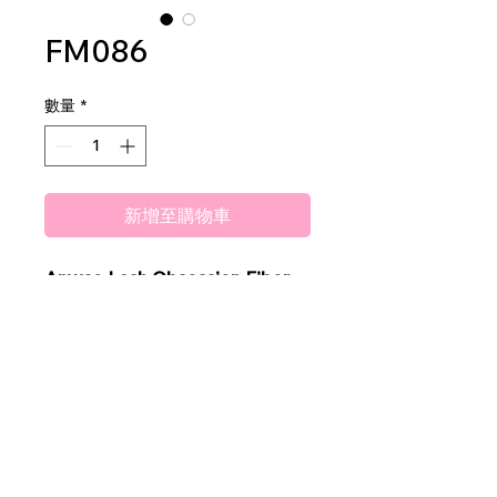
FM086
數量
*
新增至購物車
Amuse Lash Obsession Fiber
Infused Mascara
2 DZ PER DISPLAY
40 DZ PER MASTER CASE