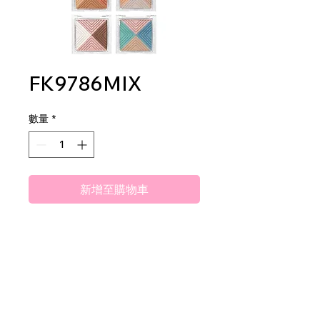
FK9786MIX
數量
*
新增至購物車
Amuse Phantasm Shadow
Palette
2dz per display
24dz per mastercase