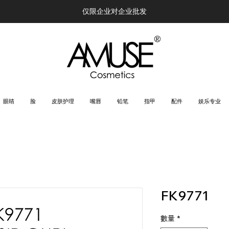
仅限企业对企业批发
眼睛
脸
皮肤护理
嘴唇
铅笔
指甲
配件
娱乐专业
FK9771
數量
*