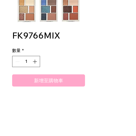
FK9766MIX
數量
*
新增至購物車
Amuse Professional The
Elements Shadow Palette
2 dz per display
24 dz per mastercase