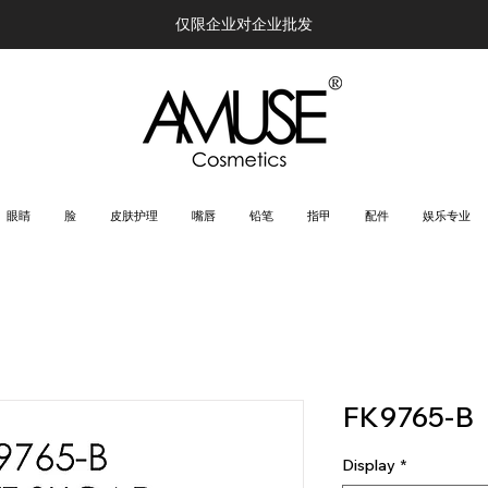
仅限企业对企业批发
眼睛
脸
皮肤护理
嘴唇
铅笔
指甲
配件
娱乐专业
FK9765-B
Display
*