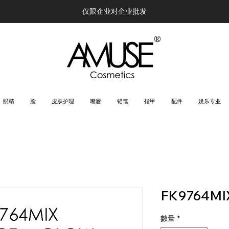
仅限企业对企业批发
眼睛
脸
皮肤护理
嘴唇
铅笔
指甲
配件
娱乐专业
FK9764MI
數量
*