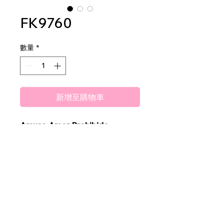
FK9760
數量
*
新增至購物車
Amuse Amor Prohibido
Shadow Palette
1 DZ PER DISPLAY
12 DZ PER MASTER CASE