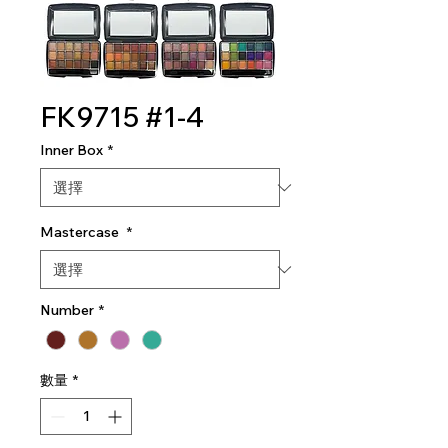
FK9715 #1-4
Inner Box
*
Mastercase
*
Number
*
數量
*