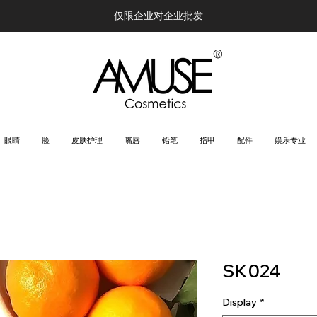
仅限企业对企业批发
眼睛
脸
皮肤护理
嘴唇
铅笔
指甲
配件
娱乐专业
SK024
Display
*