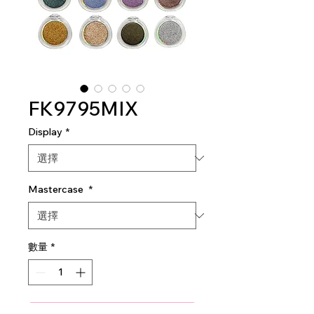
FK9795MIX
Display
*
Mastercase
*
數量
*