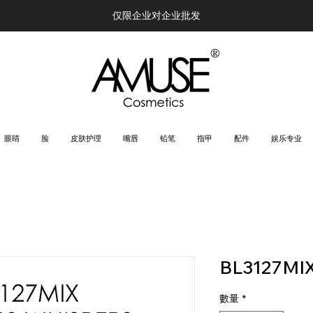
仅限企业对企业批发
眼睛
脸
皮肤护理
嘴唇
铅笔
指甲
配件
娱乐专业
BL3127MI
數量
*