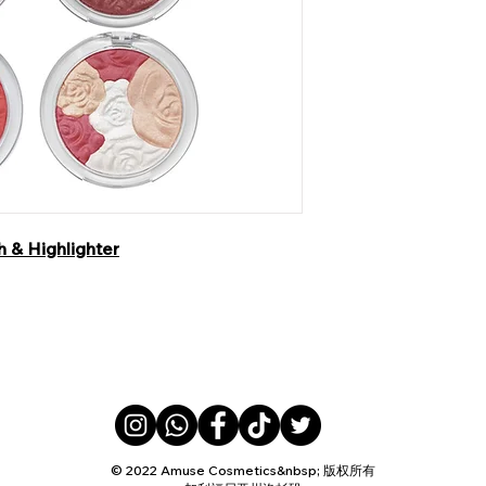
 & Highlighter
© 2022 Amuse Cosmetics&nbsp; 版权所有