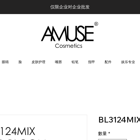
仅限企业对企业批发
眼睛
脸
皮肤护理
嘴唇
铅笔
指甲
配件
娱乐专业
BL3124MI
數量
*