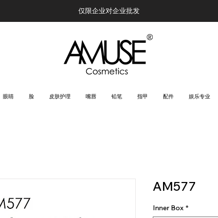
仅限企业对企业批发
眼睛
脸
皮肤护理
嘴唇
铅笔
指甲
配件
娱乐专业
AM577
Inner Box
*