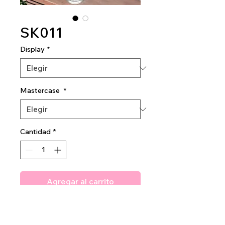
SK011
Display
*
Mastercase
*
Cantidad
*
Agregar al carrito
Youth Goddess Hyloronic Acid
Therapy Serum