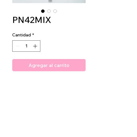
PN42MIX
Cantidad
*
Agregar al carrito
Amuse Define ME! Brow Pencil
& Gel
2dz per display
48dz per mastercase