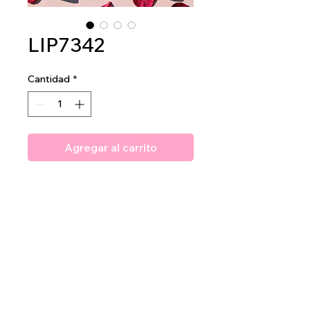
LIP7342
Cantidad
*
Agregar al carrito
Amuse Velvet Hearts Matte
Lipstick
2dz per display
40dz per mastercase