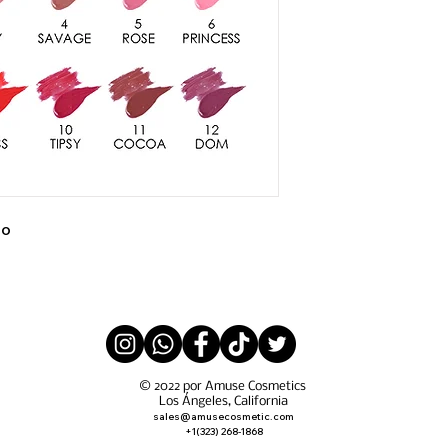
uo
© 2022 por Amuse Cosmetics
Los Ángeles, California
sales@amusecosmetic.com
+1(323) 268-1868