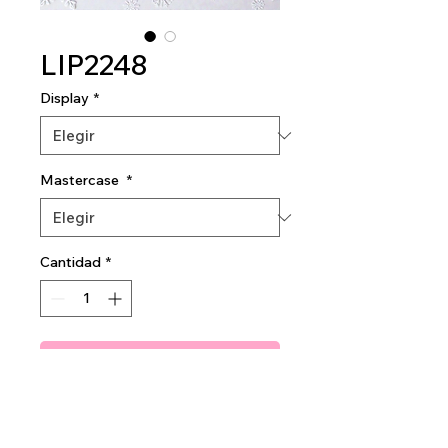
LIP2248
Display
*
Mastercase
*
Cantidad
*
Agregar al carrito
Snowberry Glaze Lip Gloss
2dz per display