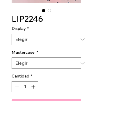
LIP2246
Display
*
Mastercase
*
Cantidad
*
Agregar al carrito
Amuse Pinkcident Lip gloss
2dz per display