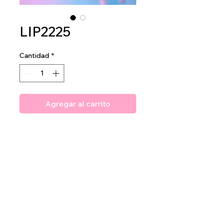
LIP2225
Cantidad
*
Agregar al carrito
Amuse Light Me Up Gloss
2dz per display
40dz per mastercase