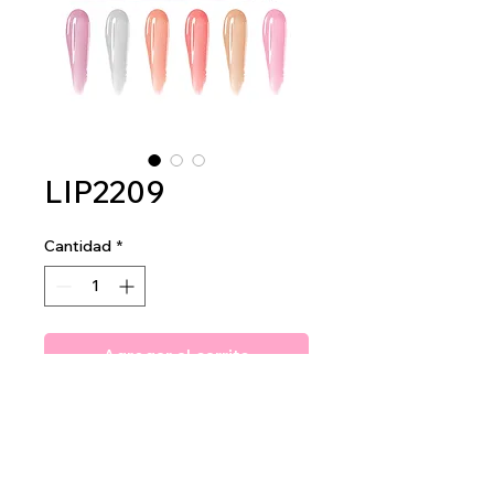
LIP2209
Cantidad
*
Agregar al carrito
Amuse Baby Bear Lip Gloss
2dz per display
40dz per mastercase