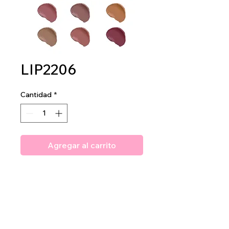
LIP2206
Cantidad
*
Agregar al carrito
Amuse Queen Bee Hive Liquid
Lipstick
2dz per display
40dz per mastercase