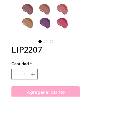
LIP2207
Cantidad
*
Agregar al carrito
Amuse Michelin Lips Matte
Liquid Lipstick
2dz per display