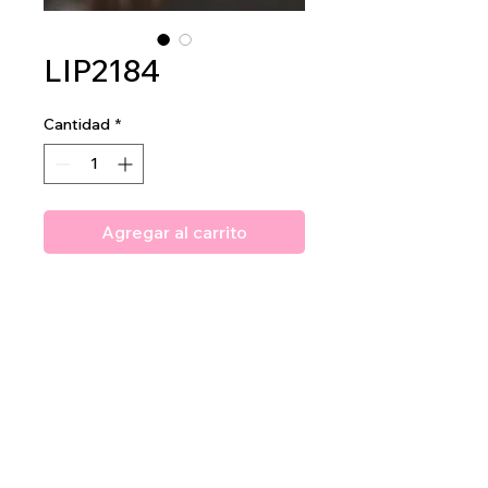
LIP2184
Cantidad
*
Agregar al carrito
Amuse Vain Matte Liquid
Lipstick
2dz per display
40dz per mastercase